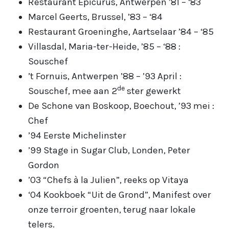
Restaurant Epicurus, Antwerpen ’81 – ‘83
Marcel Geerts, Brussel, ’83 – ‘84
Restaurant Groeninghe, Aartselaar ’84 – ‘85
Villasdal, Maria-ter-Heide, ’85 – ‘88 :
Souschef
’t Fornuis, Antwerpen ’88 – ’93 April :
de
Souschef, mee aan 2
ster gewerkt
De Schone van Boskoop, Boechout, ’93 mei :
Chef
’94 Eerste Michelinster
’99 Stage in Sugar Club, Londen, Peter
Gordon
’03 “Chefs à la Julien”, reeks op Vitaya
‘04 Kookboek “Uit de Grond”, Manifest over
onze terroir groenten, terug naar lokale
telers.