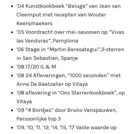
’04 Kunstkookboek “Beluga” van Jean van
Cleemput met recepten van Wouter
Keersmaekers
’05 Voordracht over mei-savooien op “Vivas
las Venduras”, Pamplona
’06 Stage in “Martin Berasategui”,3-sterren
in San Sebastian, Spanje
’08 17/20 G & M
’08 24 Afleveringen, “1000 seconden” met
Anne De Baetzelier op Vitaya
’08 aflevering in “Ons Sterrenkookboek”, op
Vitaya
’09 “4 Bordjes” door Bruno Vanspauwen,
Persoonlijke top 3
’09, ’10, ’11, ’12, ’14, ’15, ’17 Vaste waarde op