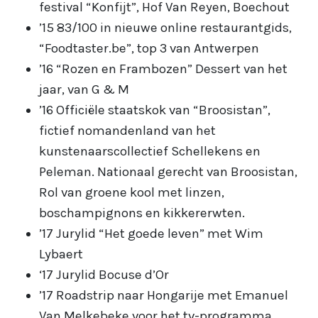
festival “Konfijt”, Hof Van Reyen, Boechout
’15 83/100 in nieuwe online restaurantgids,
“Foodtaster.be”, top 3 van Antwerpen
’16 “Rozen en Frambozen” Dessert van het
jaar, van G & M
’16 Officiële staatskok van “Broosistan”,
fictief nomandenland van het
kunstenaarscollectief Schellekens en
Peleman. Nationaal gerecht van Broosistan,
Rol van groene kool met linzen,
boschampignons en kikkererwten.
’17 Jurylid “Het goede leven” met Wim
Lybaert
‘17 Jurylid Bocuse d’Or
’17 Roadstrip naar Hongarije met Emanuel
Van Melkebeke voor het tv-programma